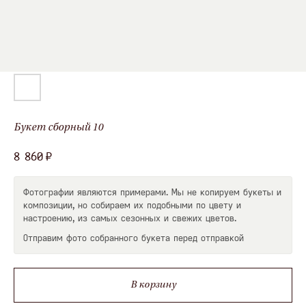
Оставить заявку
Я даю
согласие
на обработку персональных данных в
соответствии с
Политикой обработки персональных
данных
Букет сборный 10
₽
8 860
Смотрите также
Фотографии являются примерами. Мы не копируем букеты и
композиции, но собираем их подобными по цвету и
настроению, из самых сезонных и свежих цветов.
Отправим фото собранного букета перед отправкой
skcvetov73@gmail.com
+7 (908) 479-34-99
В корзину
Вопросы и предложения
Работаем круглосуточно