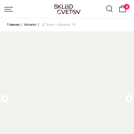
0
Главная
/
Каталог
/
/
Букет сборный 10
Подписка на цветы от Sklad Cvetov
Вы выбрали подписку
Small
, срок:
слово
.
Оставьте свои контактные данные для оформления,
менеджер свяжется с вами в ближайшее время для
согласования всех условий
+7
Где с вами удобнее связаться?