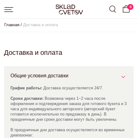
0
Главная /
Доставка и оплата
Доставка и оплата
Общие условия доставки
График работы:
Доставка осуществляется 24/7.
Сроки доставки:
Возможна через 1−2 часа после
оформления и подтверждения заказа для готового букета и 3
часа для индивидуального авторского (авторский букет
готовится исключительно по предзаказу в день). В
праздничные дни сроки доставки могут быть увеличены.
В праздничные дни доставка осуществляется во временных
диапазонах:
– с 8:00 до 12:00
– с 13:00 до 17:00
– с 17:00 до 20:00
– с 20:00 до 24:00 по тарифу 400 рублей.
Доставка в праздничные дни осуществляется с большим
диапазоном по времени во временные окна - от 3 часов.