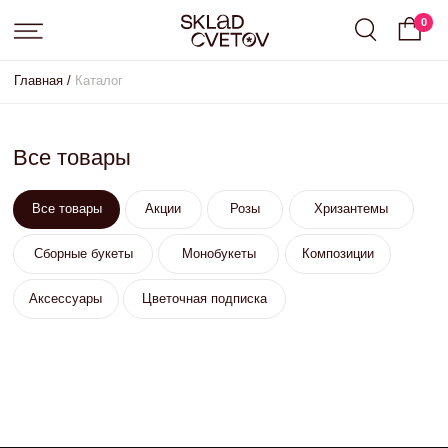
0
Главная /
Каталог
Все товары
Все товары
Акции
Розы
Хризантемы
Сборные букеты
Монобукеты
Композиции
Аксессуары
Цветочная подписка
skcvetov73@gmail.com
+7 (908) 479-34-99
Вопросы и предложения
Работаем круглосуточно