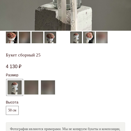
Оставить заявку
Я даю
согласие
на обработку персональных данных в
соответствии с
Политикой обработки персональных
данных
Букет сборный 25
4 130
₽
Размер
Высота
Смотрите также
50 см
Фотографии являются примерами. Мы не копируем букеты и композиции,