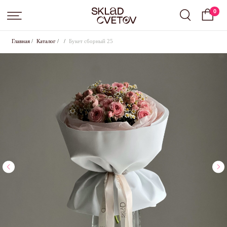
0
Главная
/
Каталог
/
/
Букет сборный 25
Подписка на цветы от Sklad Cvetov
Вы выбрали подписку
Small
, срок:
слово
.
Оставьте свои контактные данные для оформления,
менеджер свяжется с вами в ближайшее время для
согласования всех условий
+7
Где с вами удобнее связаться?