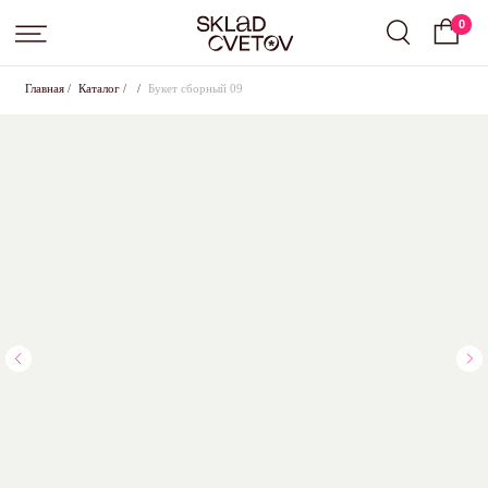
0
Главная
/
Каталог
/
/
Букет сборный 09
Подписка на цветы от Sklad Cvetov
Вы выбрали подписку
Small
, срок:
слово
.
Оставьте свои контактные данные для оформления,
менеджер свяжется с вами в ближайшее время для
согласования всех условий
+7
Где с вами удобнее связаться?