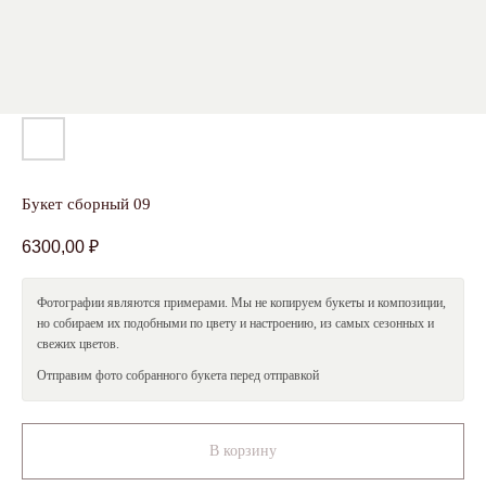
Оставить заявку
Я даю
согласие
на обработку персональных данных в
соответствии с
Политикой обработки персональных
данных
Букет сборный 09
6300,00
₽
Смотрите также
Фотографии являются примерами. Мы не копируем букеты и композиции,
но собираем их подобными по цвету и настроению, из самых сезонных и
свежих цветов.
Отправим фото собранного букета перед отправкой
skcvetov73@gmail.com
+7 (908) 479-34-99
В корзину
Вопросы и предложения
Работаем круглосуточно