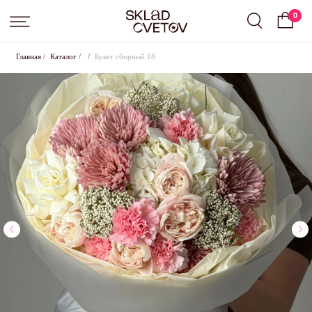
0
Главная
/
Каталог
/
/
Букет сборный 18
Подписка на цветы от Sklad Cvetov
Вы выбрали подписку
Small
, срок:
слово
.
Оставьте свои контактные данные для оформления,
менеджер свяжется с вами в ближайшее время для
согласования всех условий
+7
Где с вами удобнее связаться?