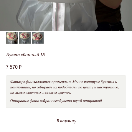
Оставить заявку
Я даю
согласие
на обработку персональных данных в
соответствии с
Политикой обработки персональных
данных
Букет сборный 18
7 570
₽
Смотрите также
Фотографии являются примерами. Мы не копируем букеты и
композиции, но собираем их подобными по цвету и настроению,
из самых сезонных и свежих цветов.
Отправим фото собранного букета перед отправкой
В корзину
skcvetov73@gmail.com
+7 (908) 479-34-99
Вопросы и предложения
Работаем круглосуточно