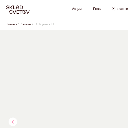
Акции
Розы
Хризантемы
Главная
/
Каталог
/
/
Корзина 01
Оставьте
+