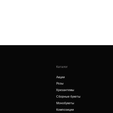
Каталог
Акции
Д
Розы
П
Хризантемы
О
Сборные букеты
П
Монобукеты
А
Композиции
Аксессуары
NEW
Цветочная подписка
+7 (908) 479-34-99
В
Работаем круглосуточно