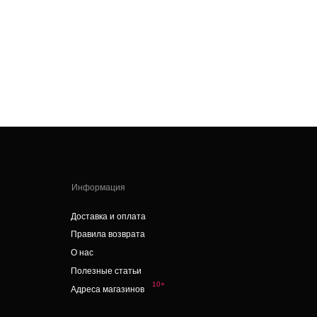
Информация
оставка и оплата
равила возврата
 нас
олезные статьи
10+
дреса магазинов
skcvetov73@gmail.com
опросы и предложения