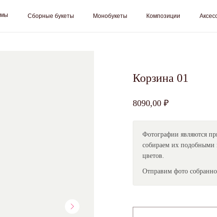
Сборные букеты
Монобукеты
Композиции
Аксессуары
Цветоч
Корзина 01
8090,00
₽
Подписка на цветы от Sklad Cvetov
Фотографии являются пр
Вы выбрали подписку
Small
, срок:
слово
.
собираем их подобными 
 свои контактные данные для оформления, менеджер свяжется с
цветов.
вами в ближайшее время для согласования всех условий
Отправим фото собранног
7