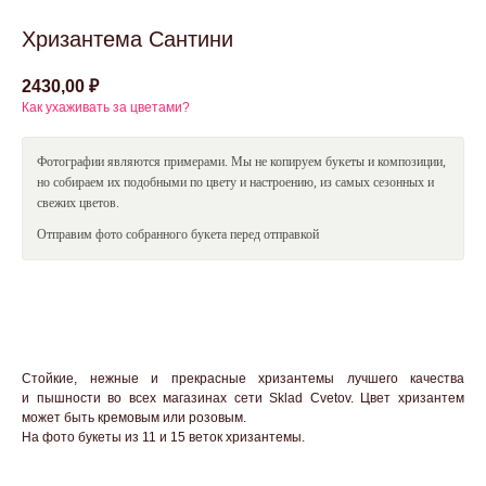
Оставить заявку
Хризантема Сантини
Я даю
согласие
на обработку персональных данных в
соответствии с
Политикой обработки персональных
данных
2430,00
₽
Как ухаживать за цветами?
Фотографии являются примерами. Мы не копируем букеты и композиции,
но собираем их подобными по цвету и настроению, из самых сезонных и
свежих цветов.
Смотрите также
Отправим фото собранного букета перед отправкой
В корзину
Стойкие, нежные и прекрасные хризантемы лучшего качества
skcvetov73@gmail.com
+7 (908) 479-34-99
и пышности во всех магазинах сети Sklad Cvetov. Цвет хризантем
Вопросы и предложения
Работаем круглосуточно
может быть кремовым или розовым.
На фото букеты из 11 и 15 веток хризантемы.