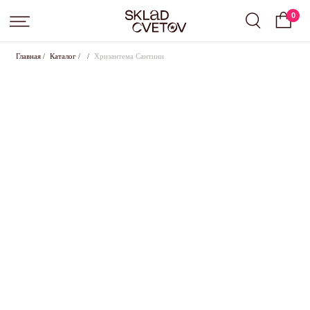
0
Главная
/
Каталог
/
/
Хризантема Сантини
Подписка на цветы от Sklad Cvetov
Вы выбрали подписку
Small
, срок:
слово
.
Оставьте свои контактные данные для оформления,
менеджер свяжется с вами в ближайшее время для
согласования всех условий
+7
Где с вами удобнее связаться?