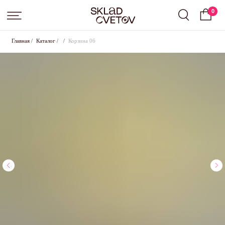
0
Главная
/
Каталог
/
/
Корзина 06
Подписка на цветы от Sklad Cvetov
Вы выбрали подписку
Small
, срок:
слово
.
Оставьте свои контактные данные для оформления,
менеджер свяжется с вами в ближайшее время для
согласования всех условий
+7
Где с вами удобнее связаться?