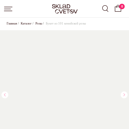
0
Главная
/
Каталог
/
Розы
/
Букет из 101 кенийской розы
Подписка на цветы от Sklad Cvetov
Вы выбрали подписку
Small
, срок:
слово
.
Оставьте свои контактные данные для оформления,
менеджер свяжется с вами в ближайшее время для
согласования всех условий
+7
Где с вами удобнее связаться?