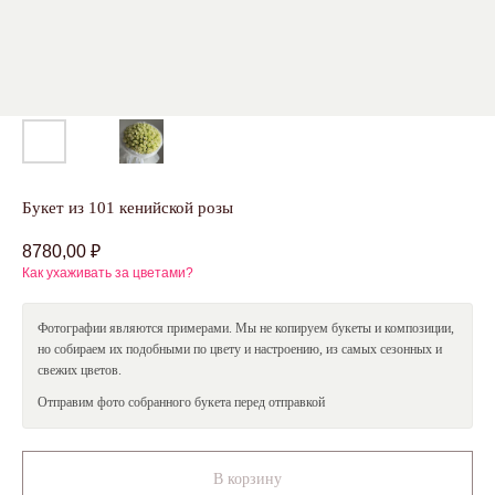
Оставить заявку
Я даю
согласие
на обработку персональных данных в
соответствии с
Политикой обработки персональных
данных
Букет из 101 кенийской розы
8780,00
₽
Как ухаживать за цветами?
Смотрите также
Фотографии являются примерами. Мы не копируем букеты и композиции,
но собираем их подобными по цвету и настроению, из самых сезонных и
свежих цветов.
Отправим фото собранного букета перед отправкой
skcvetov73@gmail.com
+7 (908) 479-34-99
В корзину
Вопросы и предложения
Работаем круглосуточно