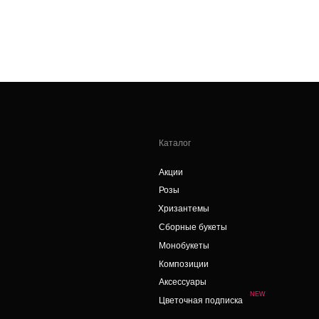
Каталог
Акции
Д
Розы
П
Хризантемы
О
Сборные букеты
П
Монобукеты
А
Композиции
Аксессуары
NEW
Цветочная подписка
+7 (908) 479-34-99
В
Работаем круглосуточно