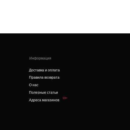
Информация
оставка и оплата
равила возврата
 нас
олезные статьи
10+
дреса магазинов
skcvetov73@gmail.com
опросы и предложения