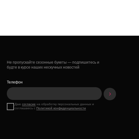
Не пропускайте сезонные букеты — подпишитесь и
будте в курсе наших нескучных новостей
Телефон
Даю
согласие
на обработку персональных данных и
соглашаюсь с
Политикой конфиденциальности