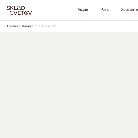
Акции
Розы
Хризантемы
Главная
/
Каталог
/
/
Плакат 03
Оставьте
+