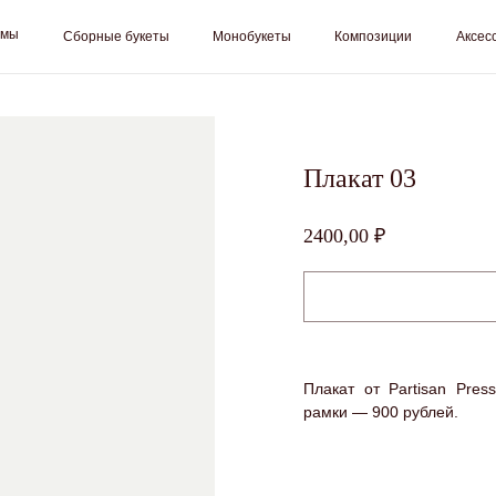
Сборные букеты
Монобукеты
Композиции
Аксессуары
Цветоч
Плакат 03
2400,00
₽
Подписка на цветы от Sklad Cvetov
Вы выбрали подписку
Small
, срок:
слово
.
 свои контактные данные для оформления, менеджер свяжется с
вами в ближайшее время для согласования всех условий
Плакат от Partisan Pres
рамки — 900 рублей.
7