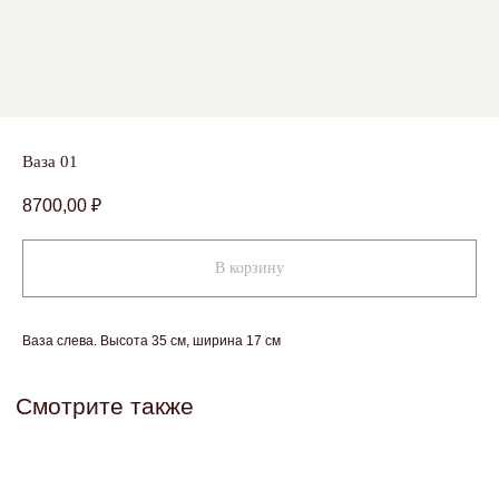
Оставить заявку
Я даю
согласие
на обработку персональных данных в
соответствии с
Политикой обработки персональных
данных
Смотрите также
Ваза 01
8700,00
₽
В корзину
skcvetov73@gmail.com
+7 (908) 479-34-99
Вопросы и предложения
Работаем круглосуточно
Ваза слева. Высота 35 см, ширина 17 см
Каталог
Акции