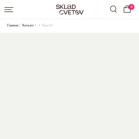
0
Главная
/
Каталог
/
/
Ваза 01
Подписка на цветы от Sklad Cvetov
Вы выбрали подписку
Small
, срок:
слово
.
Оставьте свои контактные данные для оформления,
менеджер свяжется с вами в ближайшее время для
согласования всех условий
+7
Где с вами удобнее связаться?